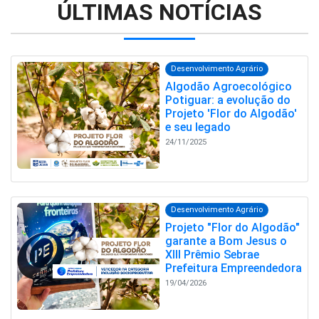
ÚLTIMAS NOTÍCIAS
Desenvolvimento Agrário
Algodão Agroecológico
Potiguar: a evolução do
Projeto 'Flor do Algodão'
e seu legado
24/11/2025
Desenvolvimento Agrário
Projeto "Flor do Algodão"
garante a Bom Jesus o
XIII Prêmio Sebrae
Prefeitura Empreendedora
19/04/2026