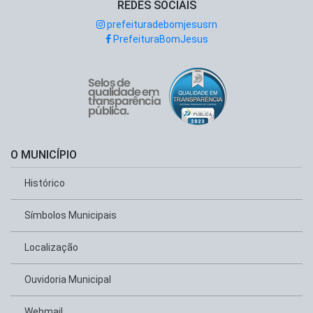
prefeituradebomjesusrn
PrefeituraBomJesus
O MUNICÍPIO
Histórico
Símbolos Municipais
Localização
Ouvidoria Municipal
Webmail