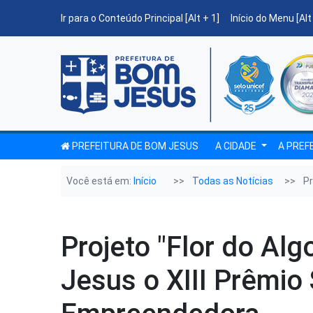
Ir para o Conteúdo Principal [Alt + 1]
Início do Menu [Alt
PREFEITURA DE BOM JESUS
A CIDADE
A PREF
Você está em:
Início
Todas as Notícias
Pr
Projeto "Flor do Al
Jesus o XIII Prêmio