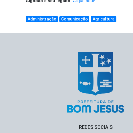
Algodão e seu legado
.
Clique aqui!
Administração
Comunicação
Agricultura
REDES SOCIAIS