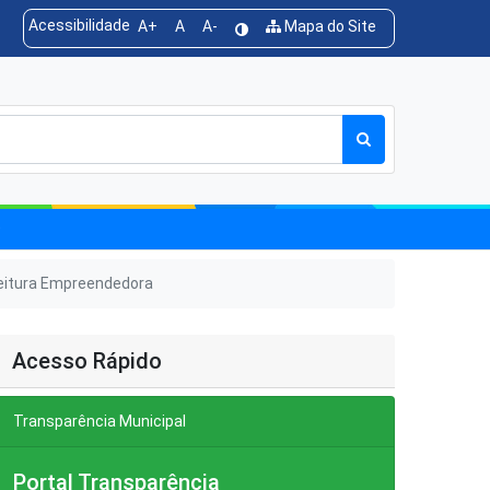
Acessibilidade
A+
A
A-
Mapa do Site
O
efeitura Empreendedora
Acesso Rápido
Transparência Municipal
Portal Transparência