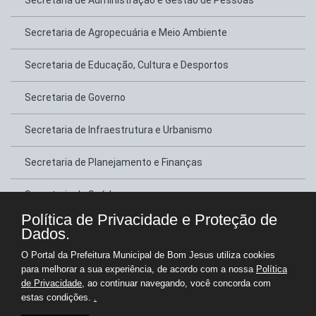
Secretaria de Administração e Gestão de Pessoas
Secretaria de Agropecuária e Meio Ambiente
Secretaria de Educação, Cultura e Desportos
Secretaria de Governo
Secretaria de Infraestrutura e Urbanismo
Secretaria de Planejamento e Finanças
Secretaria de Saúde
Política de Privacidade e Proteção de
Secretaria de Trabalho, Habitação e Assistência Social
Dados.
O Portal da Prefeitura Municipal de Bom Jesus utiliza cookies
Secretaria de Tributação
para melhorar a sua experiência, de acordo com a nossa
Política
de Privacidade
, ao continuar navegando, você concorda com
estas condições.
.
Copyright © Prefeitura Municipal de Bom Jesus - Gestão 2025-2028
Portal para Administração e Transparência Pública