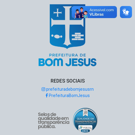
REDES SOCIAIS
prefeituradebomjesusrn
PrefeituraBomJesus