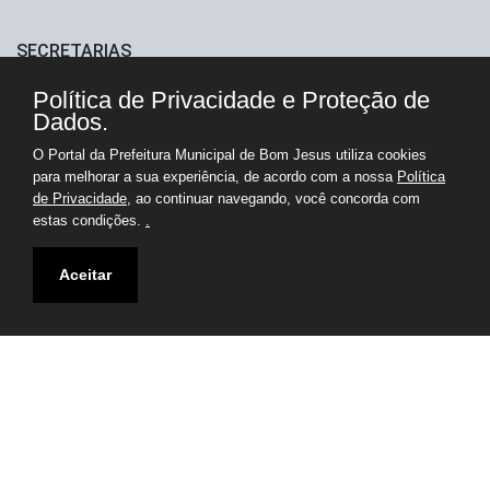
SECRETARIAS
Controladoria Geral do Município
Política de Privacidade e Proteção de
Dados.
Ouvidoria Geral do Município
O Portal da Prefeitura Municipal de Bom Jesus utiliza cookies
para melhorar a sua experiência, de acordo com a nossa
Política
Secretaria de Administração e Gestão de Pessoas
de Privacidade
, ao continuar navegando, você concorda com
estas condições.
.
Secretaria de Agropecuária e Meio Ambiente
Aceitar
Secretaria de Educação, Cultura e Desportos
Secretaria de Governo
Secretaria de Infraestrutura e Urbanismo
Secretaria de Planejamento e Finanças