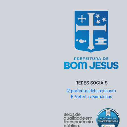
REDES SOCIAIS
prefeituradebomjesusrn
PrefeituraBomJesus