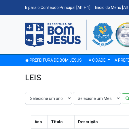
Ir para o Conteúdo Principal [Alt + 1]
Início do Menu [Alt
PREFEITURA DE BOM JESUS
A CIDADE
A PREF
LEIS
Ano
Título
Descrição