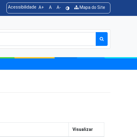
Acessibilidade
A+
A
A-
Mapa do Site
O
Visualizar