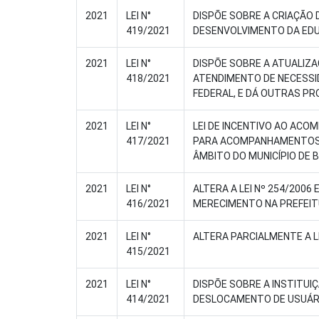
2021
LEI N°
DISPÕE SOBRE A CRIAÇÃO
419/2021
DESENVOLVIMENTO DA EDUC
2021
LEI N°
DISPÕE SOBRE A ATUALIZA
418/2021
ATENDIMENTO DE NECESSID
FEDERAL, E DÁ OUTRAS PR
2021
LEI N°
LEI DE INCENTIVO AO ACO
417/2021
PARA ACOMPANHAMENTOS A
ÂMBITO DO MUNICÍPIO DE 
2021
LEI N°
ALTERA A LEI Nº 254/200
416/2021
MERECIMENTO NA PREFEITU
2021
LEI N°
ALTERA PARCIALMENTE A LE
415/2021
2021
LEI N°
DISPÕE SOBRE A INSTITU
414/2021
DESLOCAMENTO DE USUÁRIO